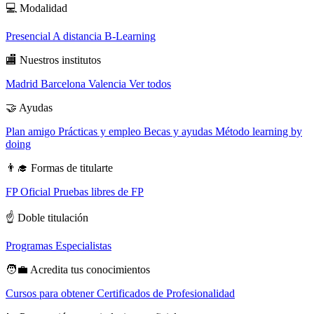
💻
Modalidad
Presencial
A distancia
B-Learning
🏬
Nuestros institutos
Madrid
Barcelona
Valencia
Ver todos
🤝
Ayudas
Plan amigo
Prácticas y empleo
Becas y ayudas
Método learning by
doing
👨‍🎓
Formas de titularte
FP Oficial
Pruebas libres de FP
☝️
Doble titulación
Programas Especialistas
🧑‍💼
Acredita tus conocimientos
Cursos para obtener Certificados de Profesionalidad