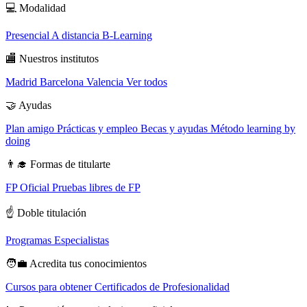
💻
Modalidad
Presencial
A distancia
B-Learning
🏬
Nuestros institutos
Madrid
Barcelona
Valencia
Ver todos
🤝
Ayudas
Plan amigo
Prácticas y empleo
Becas y ayudas
Método learning by
doing
👨‍🎓
Formas de titularte
FP Oficial
Pruebas libres de FP
☝️
Doble titulación
Programas Especialistas
🧑‍💼
Acredita tus conocimientos
Cursos para obtener Certificados de Profesionalidad