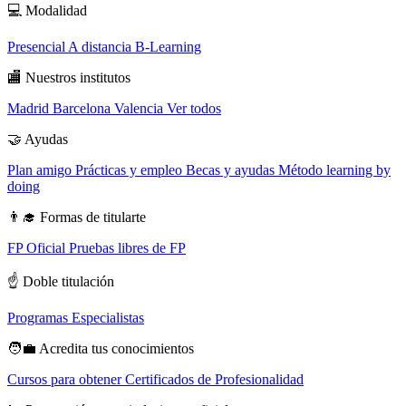
💻
Modalidad
Presencial
A distancia
B-Learning
🏬
Nuestros institutos
Madrid
Barcelona
Valencia
Ver todos
🤝
Ayudas
Plan amigo
Prácticas y empleo
Becas y ayudas
Método learning by
doing
👨‍🎓
Formas de titularte
FP Oficial
Pruebas libres de FP
☝️
Doble titulación
Programas Especialistas
🧑‍💼
Acredita tus conocimientos
Cursos para obtener Certificados de Profesionalidad