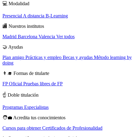
💻
Modalidad
Presencial
A distancia
B-Learning
🏬
Nuestros institutos
Madrid
Barcelona
Valencia
Ver todos
🤝
Ayudas
Plan amigo
Prácticas y empleo
Becas y ayudas
Método learning by
doing
👨‍🎓
Formas de titularte
FP Oficial
Pruebas libres de FP
☝️
Doble titulación
Programas Especialistas
🧑‍💼
Acredita tus conocimientos
Cursos para obtener Certificados de Profesionalidad