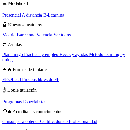
💻
Modalidad
Presencial
A distancia
B-Learning
🏬
Nuestros institutos
Madrid
Barcelona
Valencia
Ver todos
🤝
Ayudas
Plan amigo
Prácticas y empleo
Becas y ayudas
Método learning by
doing
👨‍🎓
Formas de titularte
FP Oficial
Pruebas libres de FP
☝️
Doble titulación
Programas Especialistas
🧑‍💼
Acredita tus conocimientos
Cursos para obtener Certificados de Profesionalidad