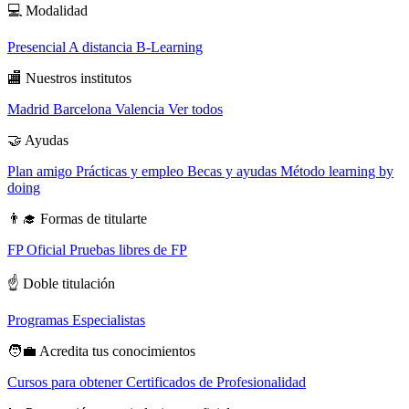
💻
Modalidad
Presencial
A distancia
B-Learning
🏬
Nuestros institutos
Madrid
Barcelona
Valencia
Ver todos
🤝
Ayudas
Plan amigo
Prácticas y empleo
Becas y ayudas
Método learning by
doing
👨‍🎓
Formas de titularte
FP Oficial
Pruebas libres de FP
☝️
Doble titulación
Programas Especialistas
🧑‍💼
Acredita tus conocimientos
Cursos para obtener Certificados de Profesionalidad