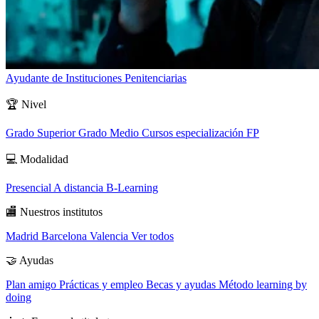
Ayudante de Instituciones Penitenciarias
🏆
Nivel
Grado Superior
Grado Medio
Cursos especialización FP
💻
Modalidad
Presencial
A distancia
B-Learning
🏬
Nuestros institutos
Madrid
Barcelona
Valencia
Ver todos
🤝
Ayudas
Plan amigo
Prácticas y empleo
Becas y ayudas
Método learning by
doing