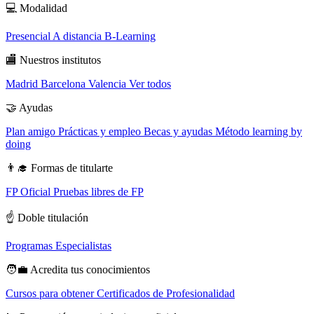
💻
Modalidad
Presencial
A distancia
B-Learning
🏬
Nuestros institutos
Madrid
Barcelona
Valencia
Ver todos
🤝
Ayudas
Plan amigo
Prácticas y empleo
Becas y ayudas
Método learning by
doing
👨‍🎓
Formas de titularte
FP Oficial
Pruebas libres de FP
☝️
Doble titulación
Programas Especialistas
🧑‍💼
Acredita tus conocimientos
Cursos para obtener Certificados de Profesionalidad