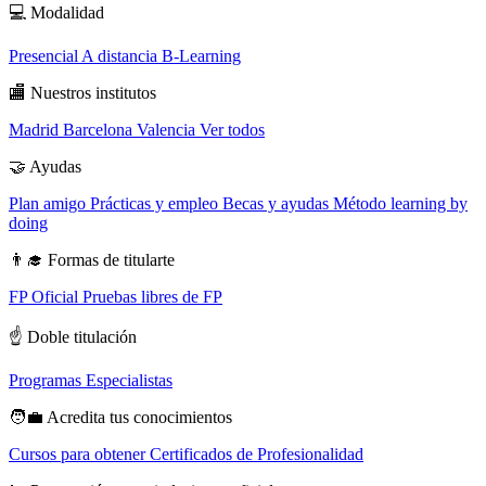
💻
Modalidad
Presencial
A distancia
B-Learning
🏬
Nuestros institutos
Madrid
Barcelona
Valencia
Ver todos
🤝
Ayudas
Plan amigo
Prácticas y empleo
Becas y ayudas
Método learning by
doing
👨‍🎓
Formas de titularte
FP Oficial
Pruebas libres de FP
☝️
Doble titulación
Programas Especialistas
🧑‍💼
Acredita tus conocimientos
Cursos para obtener Certificados de Profesionalidad