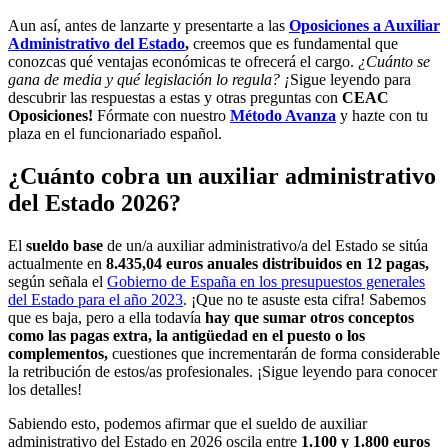
Aun así, antes de lanzarte y presentarte a las
Oposiciones a Auxiliar
Administrativo del Estado
,
creemos que es fundamental que
conozcas qué ventajas económicas te ofrecerá el cargo.
¿Cuánto se
gana de media y qué legislación lo regula? ¡
Sigue leyendo para
descubrir las respuestas a estas y otras preguntas con
CEAC
Oposiciones!
Fórmate con nuestro
Método Avanza
y hazte con tu
plaza en el funcionariado español.
¿Cuánto cobra un auxiliar administrativo
del Estado 2026?
El
sueldo base
de un/a auxiliar administrativo/a del Estado se sitúa
actualmente en
8.435,04 euros anuales distribuidos en 12 pagas,
según señala el
Gobierno de España en los presupuestos generales
del Estado para el año 2023
. ¡Que no te asuste esta cifra! Sabemos
que es baja, pero a ella todavía
hay que sumar otros conceptos
como las pagas extra, la antigüedad en el puesto o los
complementos,
cuestiones que incrementarán de forma considerable
la retribución de estos/as profesionales. ¡Sigue leyendo para conocer
los detalles!
Sabiendo esto, podemos afirmar que el sueldo de auxiliar
administrativo del Estado en 2026 oscila entre
1.100 y 1.800 euros