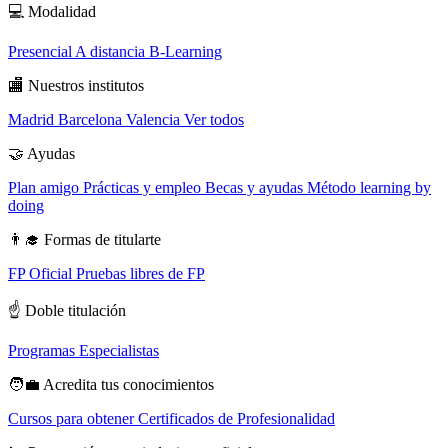
💻
Modalidad
Presencial
A distancia
B-Learning
🏬
Nuestros institutos
Madrid
Barcelona
Valencia
Ver todos
🤝
Ayudas
Plan amigo
Prácticas y empleo
Becas y ayudas
Método learning by
doing
👨‍🎓
Formas de titularte
FP Oficial
Pruebas libres de FP
☝️
Doble titulación
Programas Especialistas
🧑‍💼
Acredita tus conocimientos
Cursos para obtener Certificados de Profesionalidad