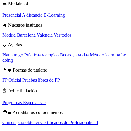
💻
Modalidad
Presencial
A distancia
B-Learning
🏬
Nuestros institutos
Madrid
Barcelona
Valencia
Ver todos
🤝
Ayudas
Plan amigo
Prácticas y empleo
Becas y ayudas
Método learning by
doing
👨‍🎓
Formas de titularte
FP Oficial
Pruebas libres de FP
☝️
Doble titulación
Programas Especialistas
🧑‍💼
Acredita tus conocimientos
Cursos para obtener Certificados de Profesionalidad