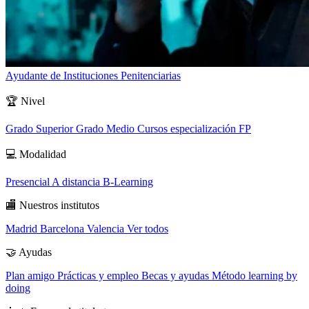
Ayudante de Instituciones Penitenciarias
🏆
Nivel
Grado Superior
Grado Medio
Cursos especialización FP
💻
Modalidad
Presencial
A distancia
B-Learning
🏬
Nuestros institutos
Madrid
Barcelona
Valencia
Ver todos
🤝
Ayudas
Plan amigo
Prácticas y empleo
Becas y ayudas
Método learning by
doing