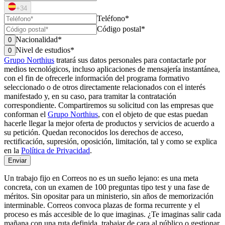
+34
Teléfono*
Código postal*
Nacionalidad*
0
Nivel de estudios*
0
Grupo Northius
tratará sus datos personales para contactarle por
medios tecnológicos, incluso aplicaciones de mensajería instantánea,
con el fin de ofrecerle información del programa formativo
seleccionado o de otros directamente relacionados con el interés
manifestado y, en su caso, para tramitar la contratación
correspondiente. Compartiremos su solicitud con las empresas que
conforman el
Grupo Northius
, con el objeto de que estas puedan
hacerle llegar la mejor oferta de productos y servicios de acuerdo a
su petición. Quedan reconocidos los derechos de acceso,
rectificación, supresión, oposición, limitación, tal y como se explica
en la
Política de Privacidad
.
Enviar
Un trabajo fijo en Correos no es un sueño lejano: es una meta
concreta, con un examen de 100 preguntas tipo test y una fase de
méritos. Sin opositar para un ministerio, sin años de memorización
interminable. Correos convoca plazas de forma recurrente y el
proceso es más accesible de lo que imaginas. ¿Te imaginas salir cada
mañana con una ruta definida, trabajar de cara al público o gestionar