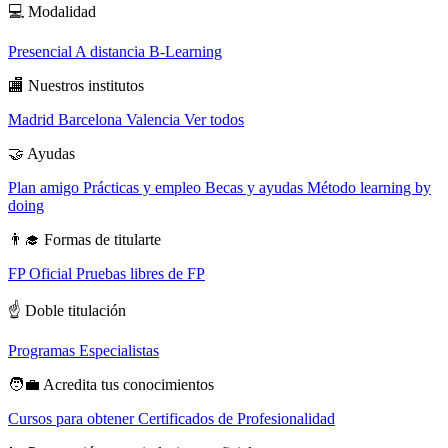
💻
Modalidad
Presencial
A distancia
B-Learning
🏬
Nuestros institutos
Madrid
Barcelona
Valencia
Ver todos
🤝
Ayudas
Plan amigo
Prácticas y empleo
Becas y ayudas
Método learning by
doing
👨‍🎓
Formas de titularte
FP Oficial
Pruebas libres de FP
☝️
Doble titulación
Programas Especialistas
🧑‍💼
Acredita tus conocimientos
Cursos para obtener Certificados de Profesionalidad