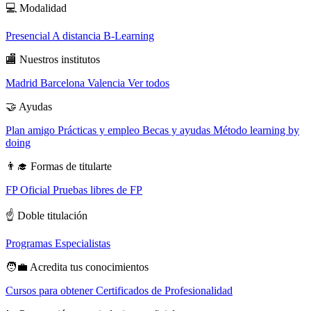
💻
Modalidad
Presencial
A distancia
B-Learning
🏬
Nuestros institutos
Madrid
Barcelona
Valencia
Ver todos
🤝
Ayudas
Plan amigo
Prácticas y empleo
Becas y ayudas
Método learning by
doing
👨‍🎓
Formas de titularte
FP Oficial
Pruebas libres de FP
☝️
Doble titulación
Programas Especialistas
🧑‍💼
Acredita tus conocimientos
Cursos para obtener Certificados de Profesionalidad