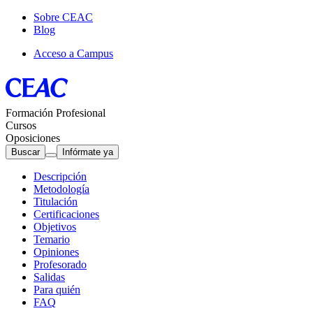
Sobre CEAC
Blog
Acceso a Campus
Formación Profesional
Cursos
Oposiciones
Buscar
Infórmate ya
Descripción
Metodología
Titulación
Certificaciones
Objetivos
Temario
Opiniones
Profesorado
Salidas
Para quién
FAQ