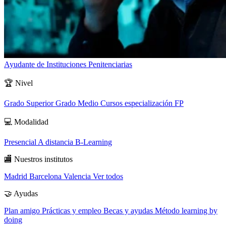
Ayudante de Instituciones Penitenciarias
🏆
Nivel
Grado Superior
Grado Medio
Cursos especialización FP
💻
Modalidad
Presencial
A distancia
B-Learning
🏬
Nuestros institutos
Madrid
Barcelona
Valencia
Ver todos
🤝
Ayudas
Plan amigo
Prácticas y empleo
Becas y ayudas
Método learning by
doing