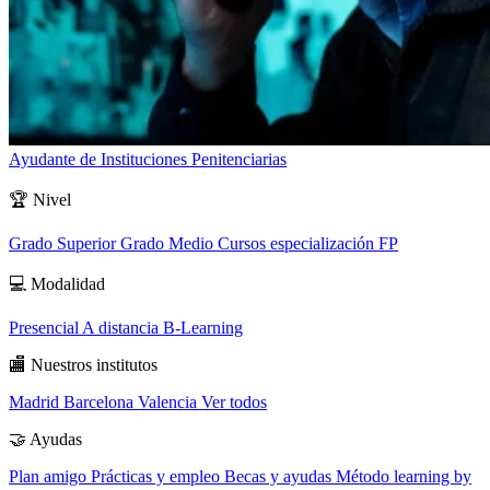
Ayudante de Instituciones Penitenciarias
🏆
Nivel
Grado Superior
Grado Medio
Cursos especialización FP
💻
Modalidad
Presencial
A distancia
B-Learning
🏬
Nuestros institutos
Madrid
Barcelona
Valencia
Ver todos
🤝
Ayudas
Plan amigo
Prácticas y empleo
Becas y ayudas
Método learning by