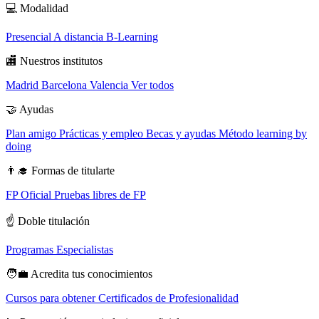
💻
Modalidad
Presencial
A distancia
B-Learning
🏬
Nuestros institutos
Madrid
Barcelona
Valencia
Ver todos
🤝
Ayudas
Plan amigo
Prácticas y empleo
Becas y ayudas
Método learning by
doing
👨‍🎓
Formas de titularte
FP Oficial
Pruebas libres de FP
☝️
Doble titulación
Programas Especialistas
🧑‍💼
Acredita tus conocimientos
Cursos para obtener Certificados de Profesionalidad