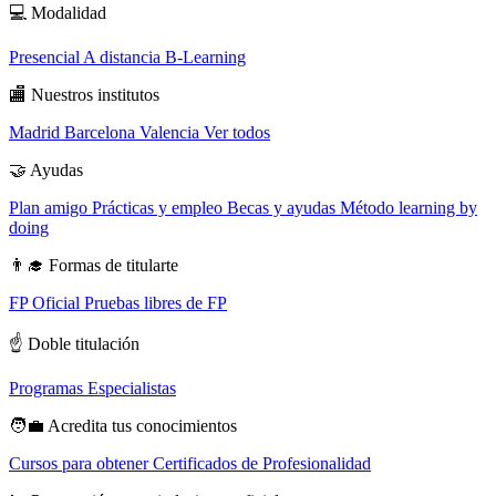
💻
Modalidad
Presencial
A distancia
B-Learning
🏬
Nuestros institutos
Madrid
Barcelona
Valencia
Ver todos
🤝
Ayudas
Plan amigo
Prácticas y empleo
Becas y ayudas
Método learning by
doing
👨‍🎓
Formas de titularte
FP Oficial
Pruebas libres de FP
☝️
Doble titulación
Programas Especialistas
🧑‍💼
Acredita tus conocimientos
Cursos para obtener Certificados de Profesionalidad