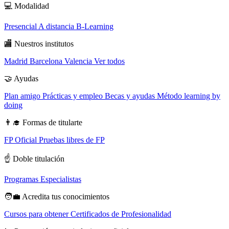
💻
Modalidad
Presencial
A distancia
B-Learning
🏬
Nuestros institutos
Madrid
Barcelona
Valencia
Ver todos
🤝
Ayudas
Plan amigo
Prácticas y empleo
Becas y ayudas
Método learning by
doing
👨‍🎓
Formas de titularte
FP Oficial
Pruebas libres de FP
☝️
Doble titulación
Programas Especialistas
🧑‍💼
Acredita tus conocimientos
Cursos para obtener Certificados de Profesionalidad