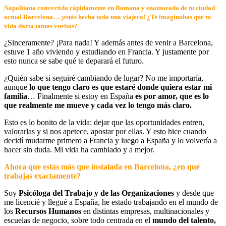
Napolitana convertida rápidamente en Romana y enamorada de tu ciudad
actual Barcelona… ¡estás hecha toda una viajera! ¿Te imaginabas que tu
vida daría tantas vueltas?
¿Sinceramente? ¡Para nada! Y además antes de venir a Barcelona,
estuve 1 año viviendo y estudiando en Francia. Y justamente por
esto nunca se sabe qué te deparará el futuro.
¿Quién sabe si seguiré cambiando de lugar? No me importaría,
aunque
lo que tengo claro es que estaré donde quiera estar mi
familia
… Finalmente si estoy en España
es por amor, que es lo
que realmente me mueve y cada vez lo tengo más claro.
Esto es lo bonito de la vida: dejar que las oportunidades entren,
valorarlas y si nos apetece, apostar por ellas. Y esto hice cuando
decidí mudarme primero a Francia y luego a España y lo volvería a
hacer sin duda. Mi vida ha cambiado y a mejor.
Ahora que estás más que instalada en Barcelona, ¿en qué
trabajas exactamente?
Soy
Psicóloga del Trabajo y de las Organizaciones
y desde que
me licencié y llegué a España, he estado trabajando en el mundo de
los
Recursos Humanos
en distintas empresas, multinacionales y
escuelas de negocio, sobre todo centrada en el
mundo del talento,