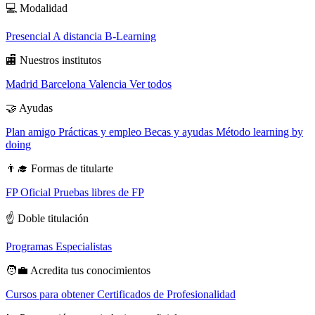
💻
Modalidad
Presencial
A distancia
B-Learning
🏬
Nuestros institutos
Madrid
Barcelona
Valencia
Ver todos
🤝
Ayudas
Plan amigo
Prácticas y empleo
Becas y ayudas
Método learning by
doing
👨‍🎓
Formas de titularte
FP Oficial
Pruebas libres de FP
☝️
Doble titulación
Programas Especialistas
🧑‍💼
Acredita tus conocimientos
Cursos para obtener Certificados de Profesionalidad