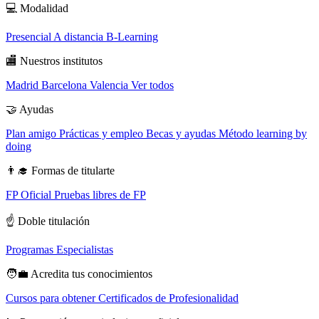
💻
Modalidad
Presencial
A distancia
B-Learning
🏬
Nuestros institutos
Madrid
Barcelona
Valencia
Ver todos
🤝
Ayudas
Plan amigo
Prácticas y empleo
Becas y ayudas
Método learning by
doing
👨‍🎓
Formas de titularte
FP Oficial
Pruebas libres de FP
☝️
Doble titulación
Programas Especialistas
🧑‍💼
Acredita tus conocimientos
Cursos para obtener Certificados de Profesionalidad