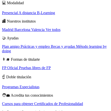
💻
Modalidad
Presencial
A distancia
B-Learning
🏬
Nuestros institutos
Madrid
Barcelona
Valencia
Ver todos
🤝
Ayudas
Plan amigo
Prácticas y empleo
Becas y ayudas
Método learning by
doing
👨‍🎓
Formas de titularte
FP Oficial
Pruebas libres de FP
☝️
Doble titulación
Programas Especialistas
🧑‍💼
Acredita tus conocimientos
Cursos para obtener Certificados de Profesionalidad