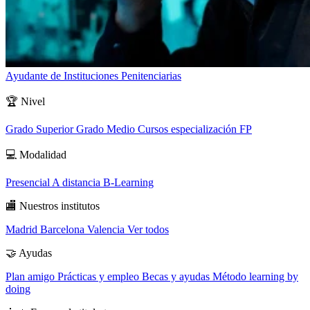
Ayudante de Instituciones Penitenciarias
🏆
Nivel
Grado Superior
Grado Medio
Cursos especialización FP
💻
Modalidad
Presencial
A distancia
B-Learning
🏬
Nuestros institutos
Madrid
Barcelona
Valencia
Ver todos
🤝
Ayudas
Plan amigo
Prácticas y empleo
Becas y ayudas
Método learning by
doing