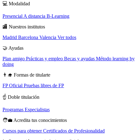
💻
Modalidad
Presencial
A distancia
B-Learning
🏬
Nuestros institutos
Madrid
Barcelona
Valencia
Ver todos
🤝
Ayudas
Plan amigo
Prácticas y empleo
Becas y ayudas
Método learning by
doing
👨‍🎓
Formas de titularte
FP Oficial
Pruebas libres de FP
☝️
Doble titulación
Programas Especialistas
🧑‍💼
Acredita tus conocimientos
Cursos para obtener Certificados de Profesionalidad