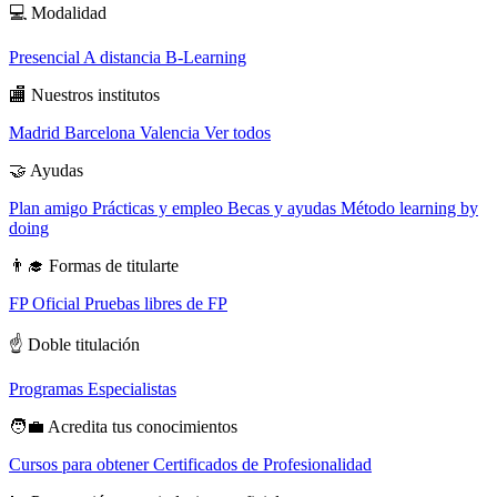
💻
Modalidad
Presencial
A distancia
B-Learning
🏬
Nuestros institutos
Madrid
Barcelona
Valencia
Ver todos
🤝
Ayudas
Plan amigo
Prácticas y empleo
Becas y ayudas
Método learning by
doing
👨‍🎓
Formas de titularte
FP Oficial
Pruebas libres de FP
☝️
Doble titulación
Programas Especialistas
🧑‍💼
Acredita tus conocimientos
Cursos para obtener Certificados de Profesionalidad