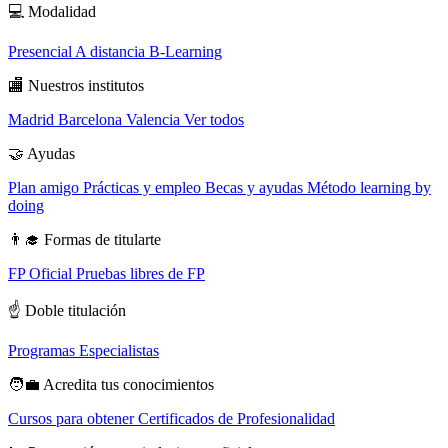
💻
Modalidad
Presencial
A distancia
B-Learning
🏬
Nuestros institutos
Madrid
Barcelona
Valencia
Ver todos
🤝
Ayudas
Plan amigo
Prácticas y empleo
Becas y ayudas
Método learning by
doing
👨‍🎓
Formas de titularte
FP Oficial
Pruebas libres de FP
☝️
Doble titulación
Programas Especialistas
🧑‍💼
Acredita tus conocimientos
Cursos para obtener Certificados de Profesionalidad