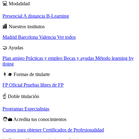
💻
Modalidad
Presencial
A distancia
B-Learning
🏬
Nuestros institutos
Madrid
Barcelona
Valencia
Ver todos
🤝
Ayudas
Plan amigo
Prácticas y empleo
Becas y ayudas
Método learning by
doing
👨‍🎓
Formas de titularte
FP Oficial
Pruebas libres de FP
☝️
Doble titulación
Programas Especialistas
🧑‍💼
Acredita tus conocimientos
Cursos para obtener Certificados de Profesionalidad