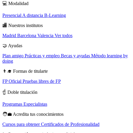
💻
Modalidad
Presencial
A distancia
B-Learning
🏬
Nuestros institutos
Madrid
Barcelona
Valencia
Ver todos
🤝
Ayudas
Plan amigo
Prácticas y empleo
Becas y ayudas
Método learning by
doing
👨‍🎓
Formas de titularte
FP Oficial
Pruebas libres de FP
☝️
Doble titulación
Programas Especialistas
🧑‍💼
Acredita tus conocimientos
Cursos para obtener Certificados de Profesionalidad