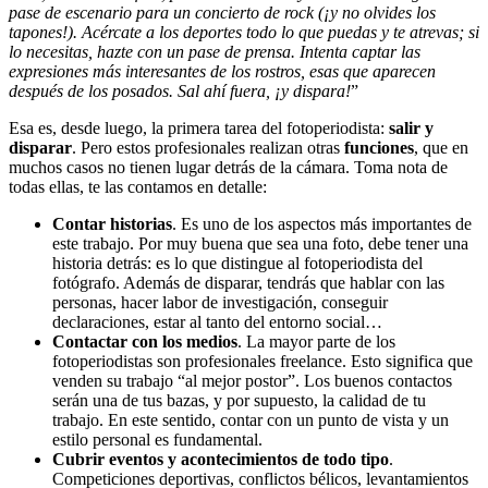
pase de escenario para un concierto de rock (¡y no olvides los
tapones!). Acércate a los deportes todo lo que puedas y te atrevas; si
lo necesitas, hazte con un pase de prensa. Intenta captar las
expresiones más interesantes de los rostros, esas que aparecen
después de los posados. Sal ahí fuera, ¡y dispara!
”
Esa es, desde luego, la primera tarea del fotoperiodista:
salir y
disparar
. Pero estos profesionales realizan otras
funciones
, que en
muchos casos no tienen lugar detrás de la cámara. Toma nota de
todas ellas, te las contamos en detalle:
Contar historias
. Es uno de los aspectos más importantes de
este trabajo. Por muy buena que sea una foto, debe tener una
historia detrás: es lo que distingue al fotoperiodista del
fotógrafo. Además de disparar, tendrás que hablar con las
personas, hacer labor de investigación, conseguir
declaraciones, estar al tanto del entorno social…
Contactar con los medios
. La mayor parte de los
fotoperiodistas son profesionales freelance. Esto significa que
venden su trabajo “al mejor postor”. Los buenos contactos
serán una de tus bazas, y por supuesto, la calidad de tu
trabajo. En este sentido, contar con un punto de vista y un
estilo personal es fundamental.
Cubrir eventos y acontecimientos de todo tipo
.
Competiciones deportivas, conflictos bélicos, levantamientos