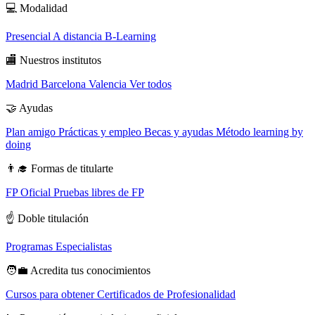
💻
Modalidad
Presencial
A distancia
B-Learning
🏬
Nuestros institutos
Madrid
Barcelona
Valencia
Ver todos
🤝
Ayudas
Plan amigo
Prácticas y empleo
Becas y ayudas
Método learning by
doing
👨‍🎓
Formas de titularte
FP Oficial
Pruebas libres de FP
☝️
Doble titulación
Programas Especialistas
🧑‍💼
Acredita tus conocimientos
Cursos para obtener Certificados de Profesionalidad