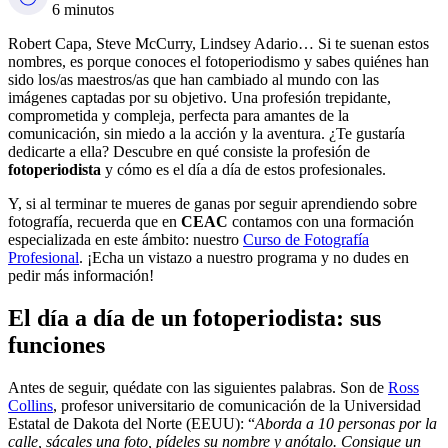
6 minutos
Robert Capa, Steve McCurry, Lindsey Adario… Si te suenan estos
nombres, es porque conoces el fotoperiodismo y sabes quiénes han
sido los/as maestros/as que han cambiado al mundo con las
imágenes captadas por su objetivo. Una profesión trepidante,
comprometida y compleja, perfecta para amantes de la
comunicación, sin miedo a la acción y la aventura. ¿Te gustaría
dedicarte a ella? Descubre en qué consiste la profesión de
fotoperiodista
y cómo es el día a día de estos profesionales.
Y, si al terminar te mueres de ganas por seguir aprendiendo sobre
fotografía, recuerda que en
CEAC
contamos con una formación
especializada en este ámbito: nuestro
Curso de Fotografía
Profesional
. ¡Echa un vistazo a nuestro programa y no dudes en
pedir más información!
El día a día de un fotoperiodista: sus
funciones
Antes de seguir, quédate con las siguientes palabras. Son de
Ross
Collins
, profesor universitario de comunicación de la Universidad
Estatal de Dakota del Norte (EEUU): “
Aborda a 10 personas por la
calle, sácales una foto, pídeles su nombre y anótalo. Consigue un