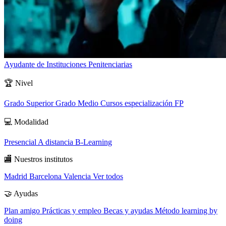
Ayudante de Instituciones Penitenciarias
🏆
Nivel
Grado Superior
Grado Medio
Cursos especialización FP
💻
Modalidad
Presencial
A distancia
B-Learning
🏬
Nuestros institutos
Madrid
Barcelona
Valencia
Ver todos
🤝
Ayudas
Plan amigo
Prácticas y empleo
Becas y ayudas
Método learning by
doing