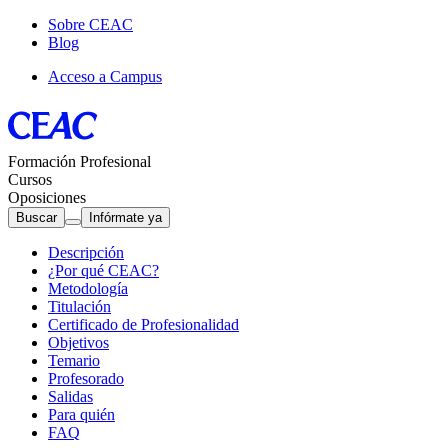
Sobre CEAC
Blog
Acceso a Campus
Formación Profesional
Cursos
Oposiciones
Buscar
Infórmate ya
Descripción
¿Por qué CEAC?
Metodología
Titulación
Certificado de Profesionalidad
Objetivos
Temario
Profesorado
Salidas
Para quién
FAQ