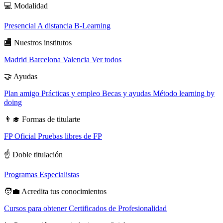
💻
Modalidad
Presencial
A distancia
B-Learning
🏬
Nuestros institutos
Madrid
Barcelona
Valencia
Ver todos
🤝
Ayudas
Plan amigo
Prácticas y empleo
Becas y ayudas
Método learning by
doing
👨‍🎓
Formas de titularte
FP Oficial
Pruebas libres de FP
☝️
Doble titulación
Programas Especialistas
🧑‍💼
Acredita tus conocimientos
Cursos para obtener Certificados de Profesionalidad