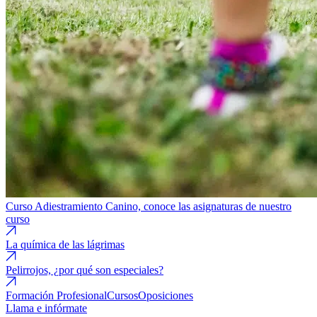
Curso Adiestramiento Canino, conoce las asignaturas de nuestro
curso
La química de las lágrimas
Pelirrojos, ¿por qué son especiales?
Formación Profesional
Cursos
Oposiciones
Llama e infórmate