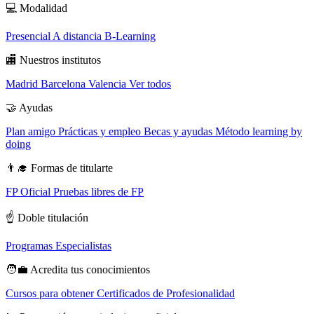
💻
Modalidad
Presencial
A distancia
B-Learning
🏬
Nuestros institutos
Madrid
Barcelona
Valencia
Ver todos
🤝
Ayudas
Plan amigo
Prácticas y empleo
Becas y ayudas
Método learning by
doing
👨‍🎓
Formas de titularte
FP Oficial
Pruebas libres de FP
☝️
Doble titulación
Programas Especialistas
🧑‍💼
Acredita tus conocimientos
Cursos para obtener Certificados de Profesionalidad