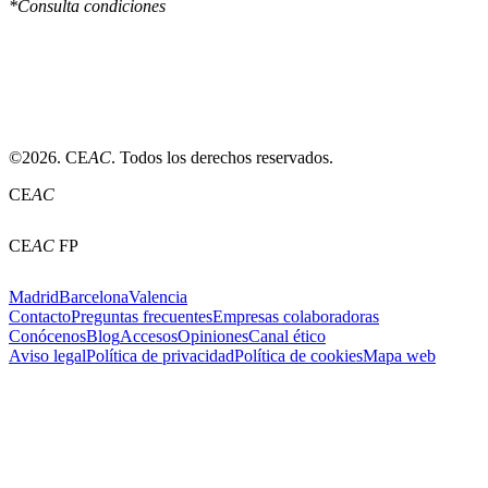
*Consulta condiciones
©2026. CE
AC
. Todos los derechos reservados.
CE
AC
CE
AC
FP
Madrid
Barcelona
Valencia
Contacto
Preguntas frecuentes
Empresas colaboradoras
Conócenos
Blog
Accesos
Opiniones
Canal ético
Aviso legal
Política de privacidad
Política de cookies
Mapa web