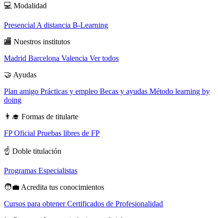
💻
Modalidad
Presencial
A distancia
B-Learning
🏬
Nuestros institutos
Madrid
Barcelona
Valencia
Ver todos
🤝
Ayudas
Plan amigo
Prácticas y empleo
Becas y ayudas
Método learning by
doing
👨‍🎓
Formas de titularte
FP Oficial
Pruebas libres de FP
☝️
Doble titulación
Programas Especialistas
🧑‍💼
Acredita tus conocimientos
Cursos para obtener Certificados de Profesionalidad