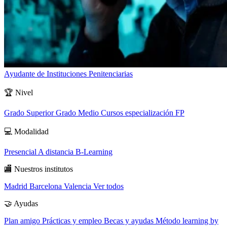
Ayudante de Instituciones Penitenciarias
🏆
Nivel
Grado Superior
Grado Medio
Cursos especialización FP
💻
Modalidad
Presencial
A distancia
B-Learning
🏬
Nuestros institutos
Madrid
Barcelona
Valencia
Ver todos
🤝
Ayudas
Plan amigo
Prácticas y empleo
Becas y ayudas
Método learning by