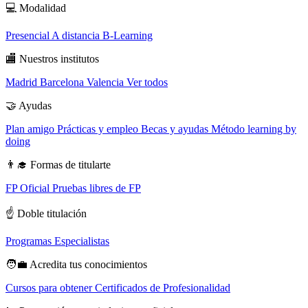
💻
Modalidad
Presencial
A distancia
B-Learning
🏬
Nuestros institutos
Madrid
Barcelona
Valencia
Ver todos
🤝
Ayudas
Plan amigo
Prácticas y empleo
Becas y ayudas
Método learning by
doing
👨‍🎓
Formas de titularte
FP Oficial
Pruebas libres de FP
☝️
Doble titulación
Programas Especialistas
🧑‍💼
Acredita tus conocimientos
Cursos para obtener Certificados de Profesionalidad