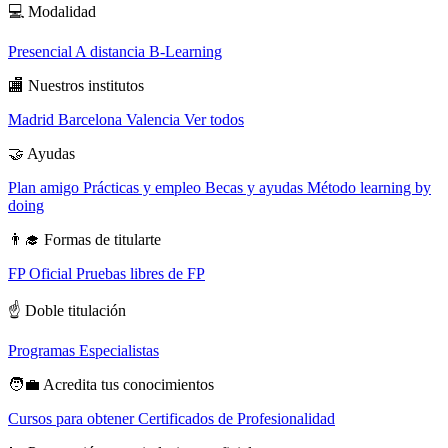
💻
Modalidad
Presencial
A distancia
B-Learning
🏬
Nuestros institutos
Madrid
Barcelona
Valencia
Ver todos
🤝
Ayudas
Plan amigo
Prácticas y empleo
Becas y ayudas
Método learning by
doing
👨‍🎓
Formas de titularte
FP Oficial
Pruebas libres de FP
☝️
Doble titulación
Programas Especialistas
🧑‍💼
Acredita tus conocimientos
Cursos para obtener Certificados de Profesionalidad