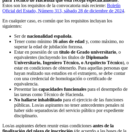
para Técnico de Hacienda que esta recoja específicamente
.
Estos son los requisitos de la convocatoria más reciente:
Boletín
Oficial del Estado, Número 313, sábado 28 de diciembre de 2024
.
En cualquier caso, es común que los requisitos incluyan los
siguientes:
Ser de
nacionalidad española
.
Tener como mínimo
16 años de edad
y, como máximo, no
superar la edad de jubilación forzosa.
Estar en posesión de un
título de Grado universitario
, o
equivalentes (incluyendo los títulos de
Diplomado
Universitario, Ingeniero Técnico, o Arquitecto Técnico
), o
estar en condiciones de obtenerlo. Para aquellas personas que
hayan realizado sus estudios en el extranjero, se debe contar
con una credencial de homologación o certificado de
equivalencia.
Presentar las
capacidades funcionales
para el desempeño de
las tareas como Técnico de Hacienda.
No hallarse inhabilitado
para el ejercicio de las funciones
públicas. Los/as aspirantes no tener antecedentes penales ni
haber sido separados/as del servicio público por expediente
disciplinario.
Los/as aspirantes deben reunir estas condiciones
antes de la
finalización del plazo de inscripción
(de acuerdo a las bases de la