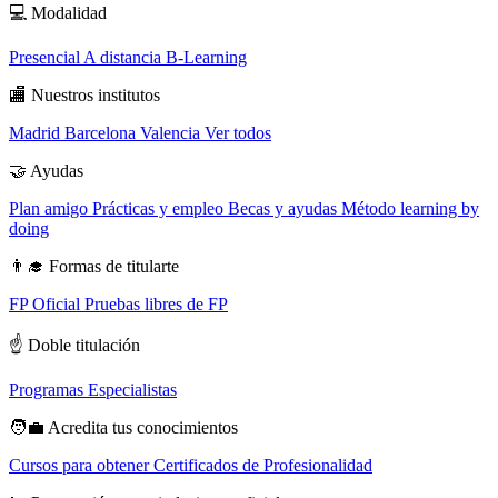
💻
Modalidad
Presencial
A distancia
B-Learning
🏬
Nuestros institutos
Madrid
Barcelona
Valencia
Ver todos
🤝
Ayudas
Plan amigo
Prácticas y empleo
Becas y ayudas
Método learning by
doing
👨‍🎓
Formas de titularte
FP Oficial
Pruebas libres de FP
☝️
Doble titulación
Programas Especialistas
🧑‍💼
Acredita tus conocimientos
Cursos para obtener Certificados de Profesionalidad