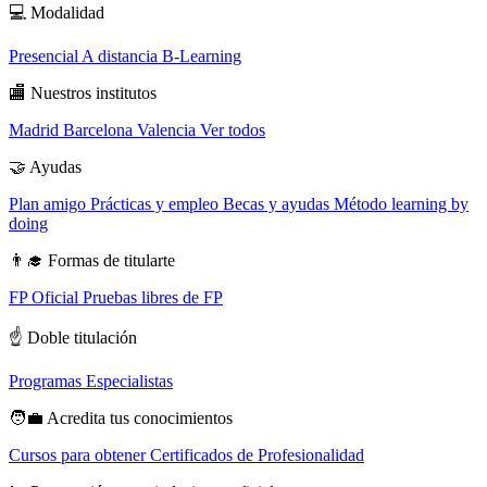
💻
Modalidad
Presencial
A distancia
B-Learning
🏬
Nuestros institutos
Madrid
Barcelona
Valencia
Ver todos
🤝
Ayudas
Plan amigo
Prácticas y empleo
Becas y ayudas
Método learning by
doing
👨‍🎓
Formas de titularte
FP Oficial
Pruebas libres de FP
☝️
Doble titulación
Programas Especialistas
🧑‍💼
Acredita tus conocimientos
Cursos para obtener Certificados de Profesionalidad