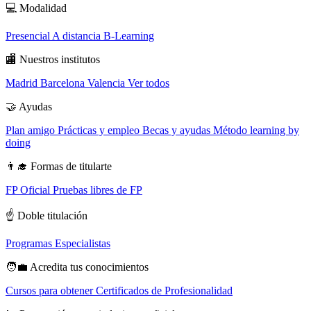
💻
Modalidad
Presencial
A distancia
B-Learning
🏬
Nuestros institutos
Madrid
Barcelona
Valencia
Ver todos
🤝
Ayudas
Plan amigo
Prácticas y empleo
Becas y ayudas
Método learning by
doing
👨‍🎓
Formas de titularte
FP Oficial
Pruebas libres de FP
☝️
Doble titulación
Programas Especialistas
🧑‍💼
Acredita tus conocimientos
Cursos para obtener Certificados de Profesionalidad