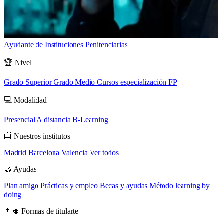
Ayudante de Instituciones Penitenciarias
🏆
Nivel
Grado Superior
Grado Medio
Cursos especialización FP
💻
Modalidad
Presencial
A distancia
B-Learning
🏬
Nuestros institutos
Madrid
Barcelona
Valencia
Ver todos
🤝
Ayudas
Plan amigo
Prácticas y empleo
Becas y ayudas
Método learning by
doing
👨‍🎓
Formas de titularte