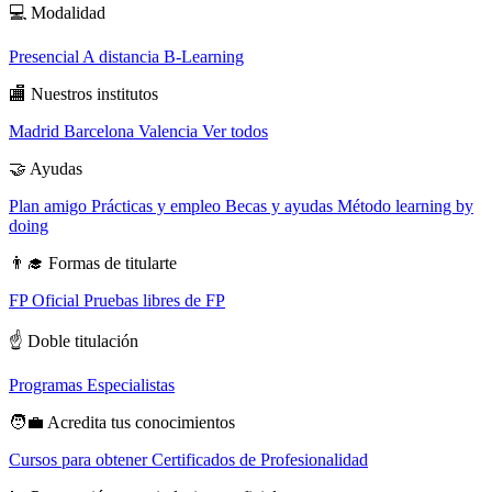
💻
Modalidad
Presencial
A distancia
B-Learning
🏬
Nuestros institutos
Madrid
Barcelona
Valencia
Ver todos
🤝
Ayudas
Plan amigo
Prácticas y empleo
Becas y ayudas
Método learning by
doing
👨‍🎓
Formas de titularte
FP Oficial
Pruebas libres de FP
☝️
Doble titulación
Programas Especialistas
🧑‍💼
Acredita tus conocimientos
Cursos para obtener Certificados de Profesionalidad