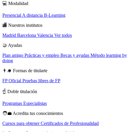
💻
Modalidad
Presencial
A distancia
B-Learning
🏬
Nuestros institutos
Madrid
Barcelona
Valencia
Ver todos
🤝
Ayudas
Plan amigo
Prácticas y empleo
Becas y ayudas
Método learning by
doing
👨‍🎓
Formas de titularte
FP Oficial
Pruebas libres de FP
☝️
Doble titulación
Programas Especialistas
🧑‍💼
Acredita tus conocimientos
Cursos para obtener Certificados de Profesionalidad