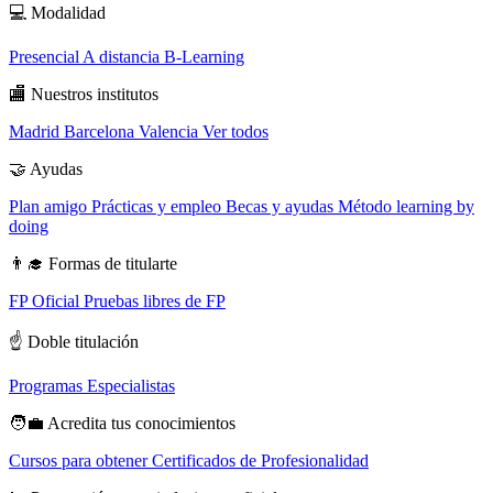
💻
Modalidad
Presencial
A distancia
B-Learning
🏬
Nuestros institutos
Madrid
Barcelona
Valencia
Ver todos
🤝
Ayudas
Plan amigo
Prácticas y empleo
Becas y ayudas
Método learning by
doing
👨‍🎓
Formas de titularte
FP Oficial
Pruebas libres de FP
☝️
Doble titulación
Programas Especialistas
🧑‍💼
Acredita tus conocimientos
Cursos para obtener Certificados de Profesionalidad