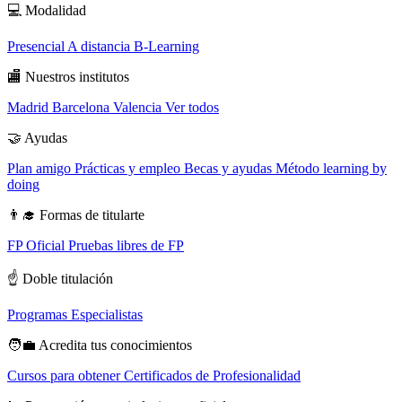
💻
Modalidad
Presencial
A distancia
B-Learning
🏬
Nuestros institutos
Madrid
Barcelona
Valencia
Ver todos
🤝
Ayudas
Plan amigo
Prácticas y empleo
Becas y ayudas
Método learning by
doing
👨‍🎓
Formas de titularte
FP Oficial
Pruebas libres de FP
☝️
Doble titulación
Programas Especialistas
🧑‍💼
Acredita tus conocimientos
Cursos para obtener Certificados de Profesionalidad