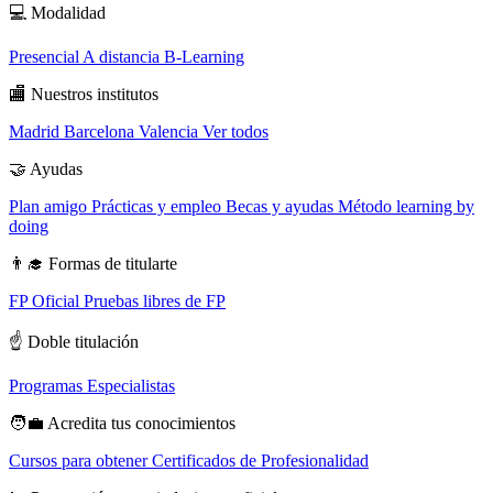
💻
Modalidad
Presencial
A distancia
B-Learning
🏬
Nuestros institutos
Madrid
Barcelona
Valencia
Ver todos
🤝
Ayudas
Plan amigo
Prácticas y empleo
Becas y ayudas
Método learning by
doing
👨‍🎓
Formas de titularte
FP Oficial
Pruebas libres de FP
☝️
Doble titulación
Programas Especialistas
🧑‍💼
Acredita tus conocimientos
Cursos para obtener Certificados de Profesionalidad