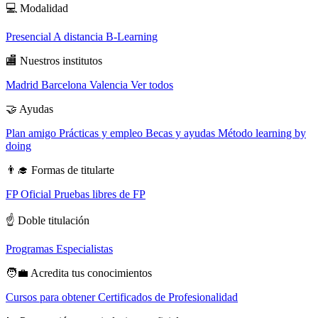
💻
Modalidad
Presencial
A distancia
B-Learning
🏬
Nuestros institutos
Madrid
Barcelona
Valencia
Ver todos
🤝
Ayudas
Plan amigo
Prácticas y empleo
Becas y ayudas
Método learning by
doing
👨‍🎓
Formas de titularte
FP Oficial
Pruebas libres de FP
☝️
Doble titulación
Programas Especialistas
🧑‍💼
Acredita tus conocimientos
Cursos para obtener Certificados de Profesionalidad