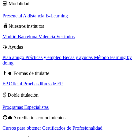
💻
Modalidad
Presencial
A distancia
B-Learning
🏬
Nuestros institutos
Madrid
Barcelona
Valencia
Ver todos
🤝
Ayudas
Plan amigo
Prácticas y empleo
Becas y ayudas
Método learning by
doing
👨‍🎓
Formas de titularte
FP Oficial
Pruebas libres de FP
☝️
Doble titulación
Programas Especialistas
🧑‍💼
Acredita tus conocimientos
Cursos para obtener Certificados de Profesionalidad