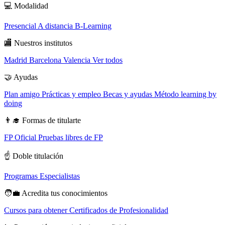
💻
Modalidad
Presencial
A distancia
B-Learning
🏬
Nuestros institutos
Madrid
Barcelona
Valencia
Ver todos
🤝
Ayudas
Plan amigo
Prácticas y empleo
Becas y ayudas
Método learning by
doing
👨‍🎓
Formas de titularte
FP Oficial
Pruebas libres de FP
☝️
Doble titulación
Programas Especialistas
🧑‍💼
Acredita tus conocimientos
Cursos para obtener Certificados de Profesionalidad