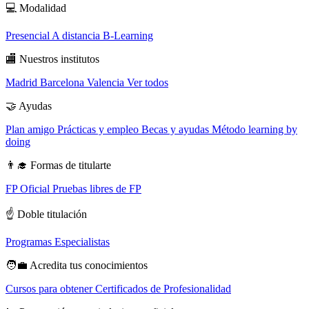
💻
Modalidad
Presencial
A distancia
B-Learning
🏬
Nuestros institutos
Madrid
Barcelona
Valencia
Ver todos
🤝
Ayudas
Plan amigo
Prácticas y empleo
Becas y ayudas
Método learning by
doing
👨‍🎓
Formas de titularte
FP Oficial
Pruebas libres de FP
☝️
Doble titulación
Programas Especialistas
🧑‍💼
Acredita tus conocimientos
Cursos para obtener Certificados de Profesionalidad