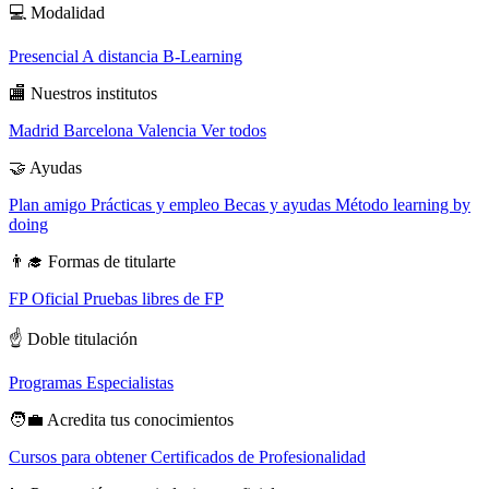
💻
Modalidad
Presencial
A distancia
B-Learning
🏬
Nuestros institutos
Madrid
Barcelona
Valencia
Ver todos
🤝
Ayudas
Plan amigo
Prácticas y empleo
Becas y ayudas
Método learning by
doing
👨‍🎓
Formas de titularte
FP Oficial
Pruebas libres de FP
☝️
Doble titulación
Programas Especialistas
🧑‍💼
Acredita tus conocimientos
Cursos para obtener Certificados de Profesionalidad